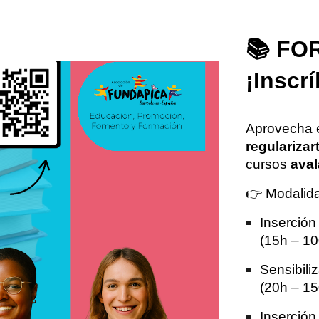
📚
FOR
¡Inscr
Aprovecha e
regularizar
cursos
aval
👉 Modalida
Inserción
(15h – 10
Sensibili
(20h – 15
Inserción